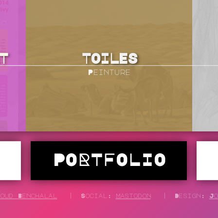
T
TOILES
Peinture
PORTFOLIO
loud Benchalal
Social:
Mastodon
Design:
Jo